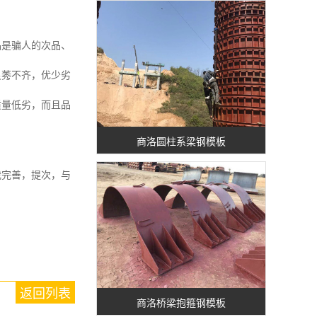
是骗人的次品、
良莠不齐，优少劣
质量低劣，而且品
商洛圆柱系梁钢模板
完善，提次，与
返回列表
商洛桥梁抱箍钢模板