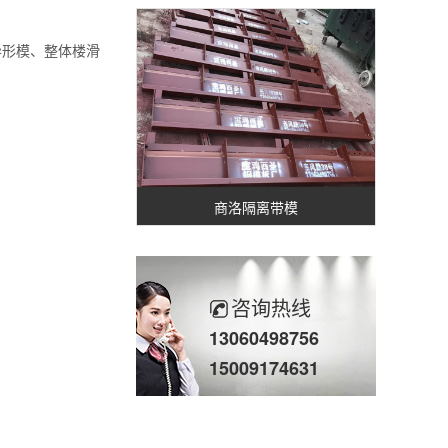
异形模、整体楼滑
商洛隔离带模
咨询热线
13060498756
15009174631