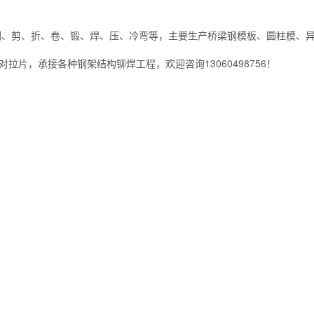
刨、剪、折、卷、锻、焊、压、冷弯等，主要生产桥梁钢模板、圆柱模、
片，承接各种钢架结构铆焊工程，欢迎咨询13060498756！