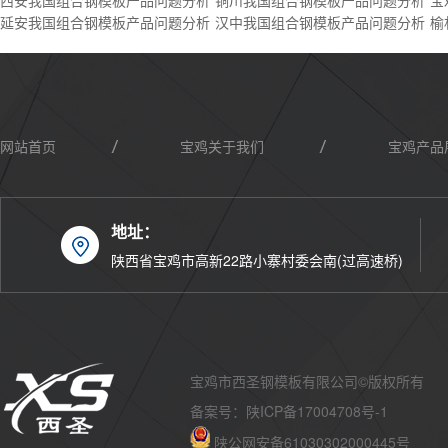
西安我国组合钢模板产品问题分析
铜川我国组合钢模板产品问题分析
宝
延安我国组合钢模板产品问题分析
汉中我国组合钢模板产品问题分析
榆
网站首页
宝鸡关于我们
宝鸡产品
地址：
宝鸡联系我们
陕西省宝鸡市高新22路小寨村委会南(过高速桥)
宝鸡市西圣钢模板有限公司©版权所有
备案号：
陕ICP备17004708号-1
陕公网安备61030302000445号