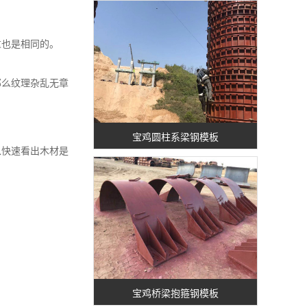
也是相同的。
么纹理杂乱无章
宝鸡圆柱系梁钢模板
快速看出木材是
宝鸡桥梁抱箍钢模板