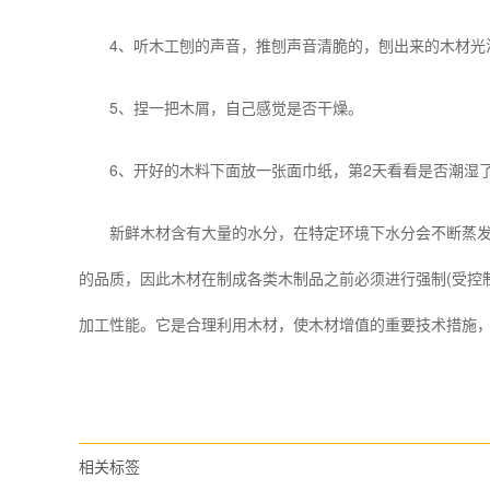
4、听木工刨的声音，推刨声音清脆的，刨出来的木材光
5、捏一把木屑，自己感觉是否干燥。
6、开好的木料下面放一张面巾纸，第2天看看是否潮湿了
新鲜木材含有大量的水分，在特定环境下水分会不断蒸发。
的品质，因此木材在制成各类木制品之前必须进行强制(受控
加工性能。它是合理利用木材，使木材增值的重要技术措施
相关标签