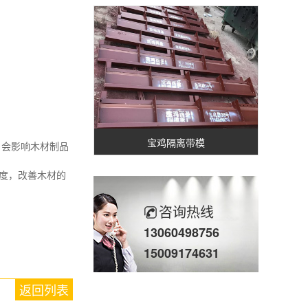
宝鸡隔离带模
会影响木材制品
度，改善木材的
咨询热线
13060498756
15009174631
返回列表