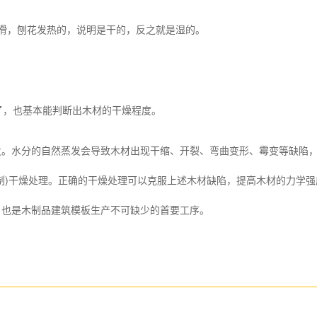
滑，刨花发热的，说明是干的，反之就是湿的。
，也基本能判断出木材的干燥程度。
水分的自然蒸发会导致木材出现干缩、开裂、弯曲变形、霉变等缺陷，
制)干燥处理。正确的干燥处理可以克服上述木材缺陷，提高木材的力学强
，也是木制品建筑模板生产不可缺少的首要工序。